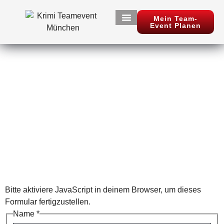
Mein Team-
Event Planen
Teamevent planen
Krimi Event Ablauf
Casino Teamevent
CONTACT
Bitte aktiviere JavaScript in deinem Browser, um dieses
Formular fertigzustellen.
Name
*